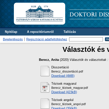
Nyitólap
A repozitóriumról
Tallózás
Bejelentkezés
Regisztráció adatfeltöltéshez
Választók és 
Berecz, Anita
(2020)
Választók és választottak 
Disszertáció
Berecz_disszertáció.pdf
Download (4MB)
Tézisek magyarul
Berecz_tézisek_magyar.pdf
Download (423kB)
Tézisek angolul
Berecz_tézisek_angol.pdf
Download (356kB)