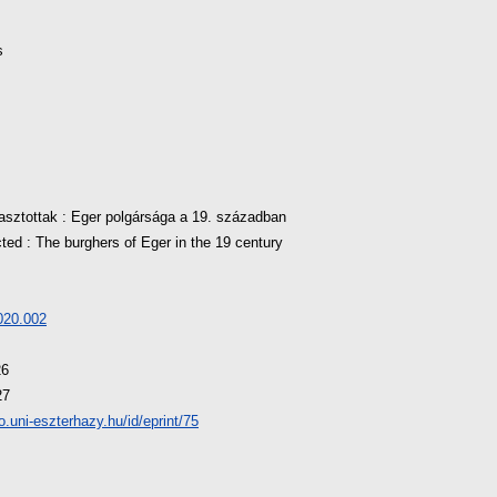
s
asztottak : Eger polgársága a 19. században
ted : The burghers of Eger in the 19 century
020.002
26
27
io.uni-eszterhazy.hu/id/eprint/75