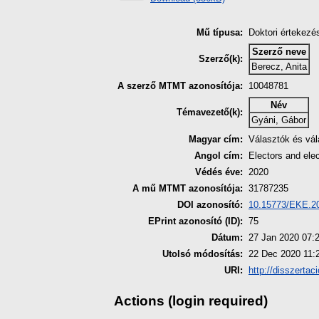
Mű típusa:
Doktori értekezé
Szerző neve
Szerző(k):
Berecz, Anita
A szerző MTMT azonosítója:
10048781
Név
Témavezető(k):
Gyáni, Gábor
Magyar cím:
Választók és vál
Angol cím:
Electors and elec
Védés éve:
2020
A mű MTMT azonosítója:
31787235
DOI azonosító:
10.15773/EKE.2
EPrint azonosító (ID):
75
Dátum:
27 Jan 2020 07:
Utolsó módosítás:
22 Dec 2020 11:
URI:
http://disszertac
Actions (login required)