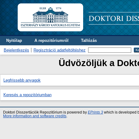
Nyitólap
A repozitóriumról
Tallózás
Bejelentkezés
Regisztráció adatfeltöltéshez
Üdvözöljük a Dokto
Legfrissebb anyagok
Keresés a repozitóriumban
Doktori Disszertációk Repozitórium is powered by
EPrints 3
which is developed 
More information and software credits
.