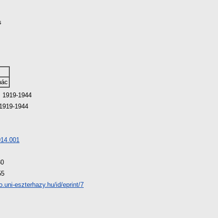
s
nác
, 1919-1944
 1919-1944
014.001
30
55
io.uni-eszterhazy.hu/id/eprint/7