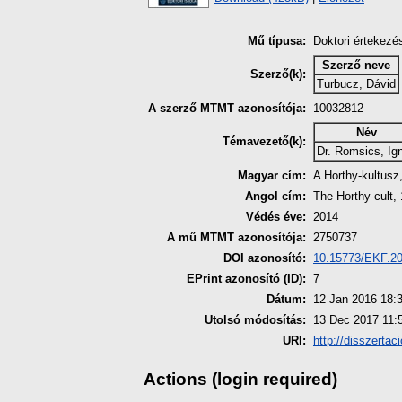
Mű típusa:
Doktori értekezé
Szerző neve
Szerző(k):
Turbucz, Dávid
A szerző MTMT azonosítója:
10032812
Név
Témavezető(k):
Dr. Romsics, Ig
Magyar cím:
A Horthy-kultusz
Angol cím:
The Horthy-cult,
Védés éve:
2014
A mű MTMT azonosítója:
2750737
DOI azonosító:
10.15773/EKF.2
EPrint azonosító (ID):
7
Dátum:
12 Jan 2016 18:
Utolsó módosítás:
13 Dec 2017 11:
URI:
http://disszertac
Actions (login required)