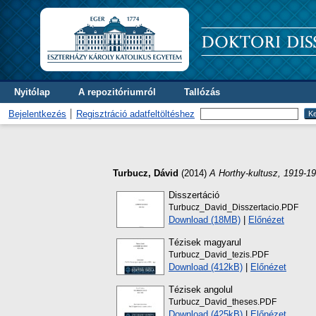
Nyitólap
A repozitóriumról
Tallózás
Bejelentkezés
Regisztráció adatfeltöltéshez
Turbucz, Dávid
(2014)
A Horthy-kultusz, 1919-1
Disszertáció
Turbucz_David_Disszertacio.PDF
Download (18MB)
|
Előnézet
Tézisek magyarul
Turbucz_David_tezis.PDF
Download (412kB)
|
Előnézet
Tézisek angolul
Turbucz_David_theses.PDF
Download (425kB)
|
Előnézet