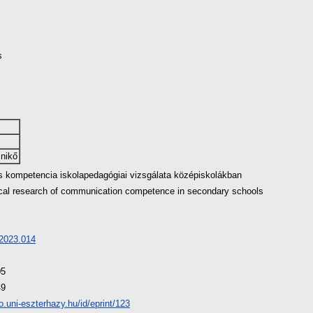
s
Enikő
 kompetencia iskolapedagógiai vizsgálata középiskolákban
cal research of communication competence in secondary schools
2023.014
05
49
io.uni-eszterhazy.hu/id/eprint/123