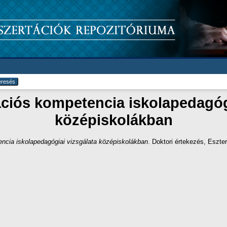
iós kompetencia iskolapedagógi
középiskolákban
cia iskolapedagógiai vizsgálata középiskolákban
. Doktori értekezés, Eszt