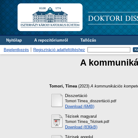
Nyitólap
A repozitóriumról
Tallózás
Bejelentkezés
Regisztráció adatfeltöltéshez
A kommunikác
Tomori, Tímea
(2023)
A kommunikációs kompeten
Disszertáció
Tomori Tímea_disszertáció.pdf
Download (6MB)
Tézisek magyarul
Tomori Tímea_Tézisek.pdf
Download (836kB)
Tézisek angolul