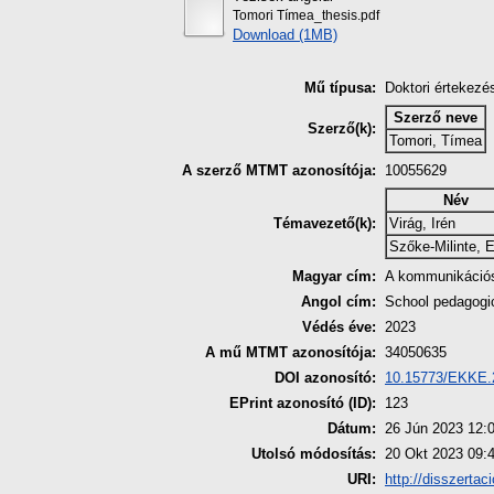
Tomori Tímea_thesis.pdf
Download (1MB)
Mű típusa:
Doktori értekezé
Szerző neve
Szerző(k):
Tomori, Tímea
A szerző MTMT azonosítója:
10055629
Név
Témavezető(k):
Virág, Irén
Szőke-Milinte, 
Magyar cím:
A kommunikációs
Angol cím:
School pedagogi
Védés éve:
2023
A mű MTMT azonosítója:
34050635
DOI azonosító:
10.15773/EKKE.
EPrint azonosító (ID):
123
Dátum:
26 Jún 2023 12:
Utolsó módosítás:
20 Okt 2023 09:
URI:
http://disszertac