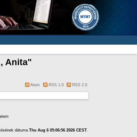
, Anita
"
Atom
RSS 1.0
RSS 2.0
yetem
zítésének dátuma
Thu Aug 6 05:06:56 2026 CEST
.