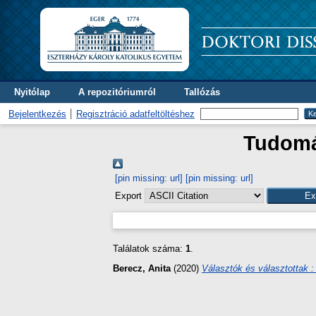
Nyitólap
A repozitóriumról
Tallózás
Bejelentkezés
Regisztráció adatfeltöltéshez
Tudomán
[pin missing: url]
[pin missing: url]
Export
Találatok száma:
1
.
Berecz, Anita
(2020)
Választók és választottak 