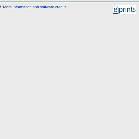
n.
More information and software credits
.