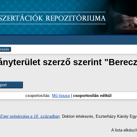
yterület szerző szerint "
Berecz
csoportosítás:
Mű típusa
|
csoportosítás nélkül
: Eger polgársága a 19. században
. Doktori értekezés, Eszterházy Károly Eg
A lista elkés