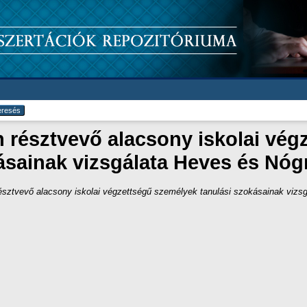
 résztvevő alacsony iskolai vé
kásainak vizsgálata Heves és Nó
résztvevő alacsony iskolai végzettségű személyek tanulási szokásainak viz