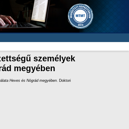
gzettségű személyek
grád megyében
sgálata Heves és Nógrád megyében
. Doktori