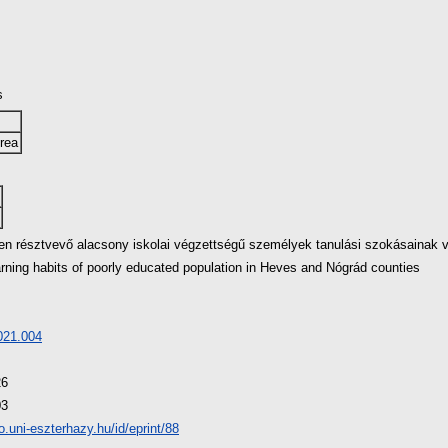
s
drea
ben résztvevő alacsony iskolai végzettségű személyek tanulási szokásainak
arning habits of poorly educated population in Heves and Nógrád counties
021.004
26
03
io.uni-eszterhazy.hu/id/eprint/88