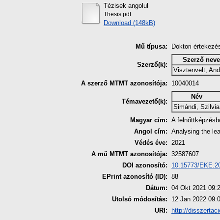
Tézisek angolul
Thesis.pdf
Download (148kB)
Mű típusa:
Doktori értekezé
Szerző neve
Szerző(k):
Visztenvelt, An
A szerző MTMT azonosítója:
10040014
Név
Témavezető(k):
Simándi, Szilvia
Magyar cím:
A felnőttképzés
Angol cím:
Analysing the le
Védés éve:
2021
A mű MTMT azonosítója:
32587607
DOI azonosító:
10.15773/EKE.2
EPrint azonosító (ID):
88
Dátum:
04 Okt 2021 09:
Utolsó módosítás:
12 Jan 2022 09:
URI:
http://disszertac