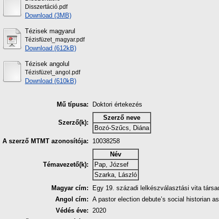
Disszertáció.pdf
Download (3MB)
Tézisek magyarul
Tézisfüzet_magyar.pdf
Download (612kB)
Tézisek angolul
Tézisfüzet_angol.pdf
Download (610kB)
Mű típusa:
Doktori értekezés
Szerző neve
Szerző(k):
Bozó-Szűcs, Diána
A szerző MTMT azonosítója:
10038258
Név
Témavezető(k):
Pap, József
Szarka, László
Magyar cím:
Egy 19. századi lelkészválasztási vita társa
Angol cím:
A pastor election debute’s social historian a
Védés éve:
2020