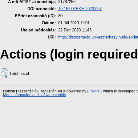
A mű MTMT azonosítója:
31787250
DOI azonosító:
10.15773/EKE.2020.007
EPrint azonosító (ID):
80
Dátum:
01 Júl 2020 11:01
Utolsó módosítás:
22 Dec 2020 11:43
URI:
http://disszertacio.uni-eszterhazy.hu/id/eprin
Actions (login required
Tétel nézet
Doktori Disszertációk Repozitórium is powered by
EPrints 3
which is developed 
More information and software credits
.