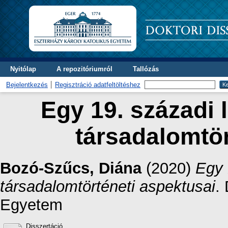
Nyitólap
A repozitóriumról
Tallózás
Bejelentkezés
Regisztráció adatfeltöltéshez
Egy 19. századi l
társadalomtör
Bozó-Szűcs, Diána
(2020)
Egy 
társadalomtörténeti aspektusai
.
Egyetem
Disszertáció