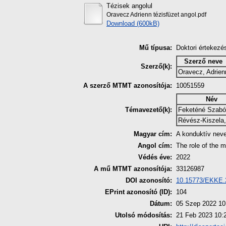
Tézisek angolul
Oravecz Adrienn tézisfüzet angol.pdf
Download (600kB)
Mű típusa:
Doktori értekezé
Szerző neve
Szerző(k):
Oravecz, Adrien
A szerző MTMT azonosítója:
10051559
Név
Témavezető(k):
Feketéné Szabó
Révész-Kiszela,
Magyar cím:
A konduktív neve
Angol cím:
The role of the m
Védés éve:
2022
A mű MTMT azonosítója:
33126987
DOI azonosító:
10.15773/EKKE.
EPrint azonosító (ID):
104
Dátum:
05 Szep 2022 10
Utolsó módosítás:
21 Feb 2023 10: