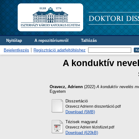
Nyitólap
A repozitóriumról
Tallózás
Bejelentkezés
Regisztráció adatfeltöltéshez
A konduktív neve
Oravecz, Adrienn
(2022)
A konduktív nevelés mó
Egyetem
Disszertáció
Oravecz Adrienn disszertáció.pdf
Download (5MB)
Tézisek magyarul
Oravecz Adrien tézisfüzet.pdf
Download (620kB)