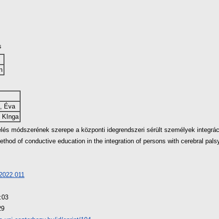
s
n
, Éva
 KInga
lés módszerének szerepe a központi idegrendszeri sérült személyek integrác
ethod of conductive education in the integration of persons with cerebral pals
2022.011
:03
29