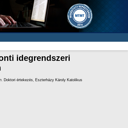
nti idegrendszeri
n
n
. Doktori értekezés, Eszterházy Károly Katolikus