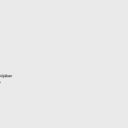
iójában
y