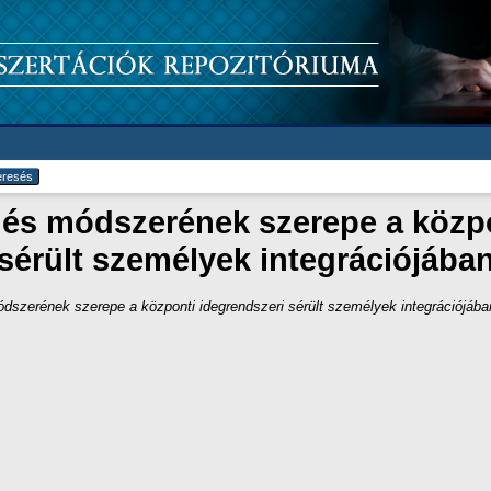
lés módszerének szerepe a közpo
sérült személyek integrációjába
dszerének szerepe a központi idegrendszeri sérült személyek integrációjába