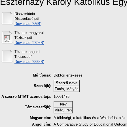
Eszterházy Károly Katolikus Eg
Disszertáció
Disszertáció.pdf
Download (5MB)
Tézisek magyarul
Tézisek.pdf
Download (289kB)
Tézisek angolul
Theses.pdf
Download (336kB)
Mű típusa:
Doktori értekezés
Szerző neve
Szerző(k):
Turós, Mátyás
A szerző MTMT azonosítója:
10061475
Név
Témavezető(k):
Virág, Irén
Magyar cím:
A többségi, a katolikus és a Waldorf-iskolá
Angol cím:
A Comparative Study of Educational Outcome