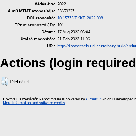
Védés éve:
2022
A mű MTMT azonosítója:
33650327
DOI azonosító:
10.15773/EKKE.2022.008
EPrint azonosító (ID):
101
Dátum:
17 Aug 2022 06:04
Utolsó módosítás:
21 Feb 2023 11:06
URI:
http://disszertacio.uni-eszterhazy.hu/id/eprin
Actions (login required
Tétel nézet
Doktori Disszertációk Repozitórium is powered by
EPrints 3
which is developed 
More information and software credits
.