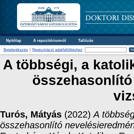
Nyitólap
A repozitóriumról
Tallózás
Bejelentkezés
Regisztráció adatfeltöltéshez
A többségi, a katoli
összehasonlító
viz
Turós, Mátyás
(2022)
A többség
összehasonlító nevelésieredmén