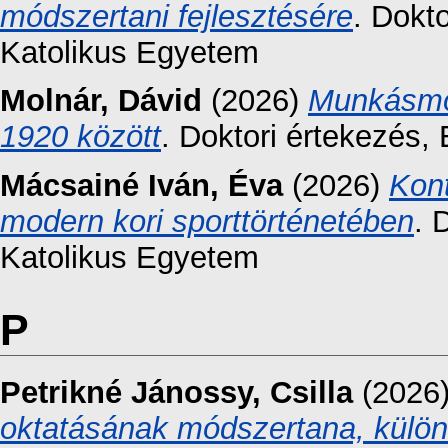
módszertani fejlesztésére
. Dokt
Katolikus Egyetem
Molnár, Dávid
(2026)
Munkásmoz
1920 között
. Doktori értekezés,
Mácsainé Iván, Éva
(2026)
Kont
modern kori sporttörténetében
. 
Katolikus Egyetem
P
Petrikné Jánossy, Csilla
(2026
oktatásának módszertana, különös