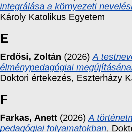
integrálása a környezeti nevelé
Károly Katolikus Egyetem
E
Erdősi, Zoltán
(2026)
A testnev
élménypedagógiai megújításának 
Doktori értekezés, Eszterházy K
F
Farkas, Anett
(2026)
A történet
pedagógiai folyamatokban
. Dokt