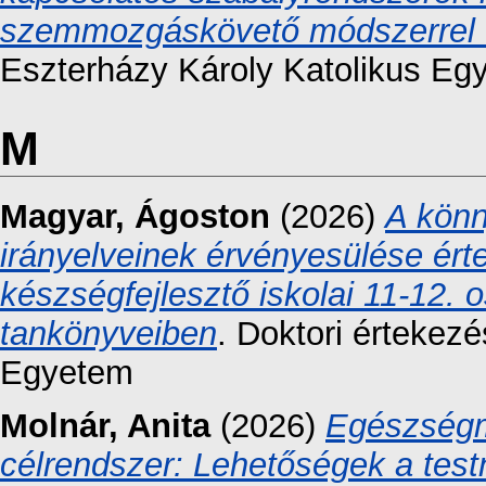
szemmozgáskövető módszerrel t
Eszterházy Károly Katolikus Eg
M
Magyar, Ágoston
(2026)
A könn
irányelveinek érvényesülése érte
készségfejlesztő iskolai 11-12. 
tankönyveiben
. Doktori értekez
Egyetem
Molnár, Anita
(2026)
Egészségm
célrendszer: Lehetőségek a testn