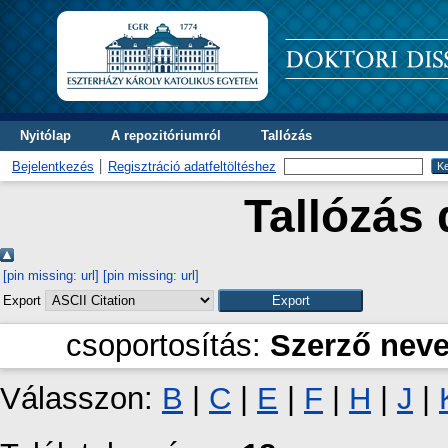
Nyitólap
A repozitóriumról
Tallózás
Bejelentkezés
Regisztráció adatfeltöltéshez
Tallózás 
[pin missing: url]
[pin missing: url]
Export
csoportosítás:
Szerző nev
Válasszon:
B
|
C
|
E
|
F
|
H
|
J
|