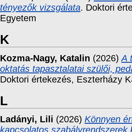
tényezők vizsgálata
. Doktori ér
Egyetem
K
Kozma-Nagy, Katalin
(2026)
A 
oktatás tapasztalatai szülői, pe
Doktori értekezés, Eszterházy K
L
Ladányi, Lili
(2026)
Könnyen ér
kapcsolatos szabályrendszerek k