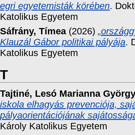
egri egyetemisták körében
. Dokt
Katolikus Egyetem
Sáfrány, Tímea
(2026)
„országg
Klauzál Gábor politikai pályája
. 
Katolikus Egyetem
T
Tajtiné, Lesó Marianna György
iskola elhagyás prevenciója, saj
pályaorientációjának sajátosság
Károly Katolikus Egyetem