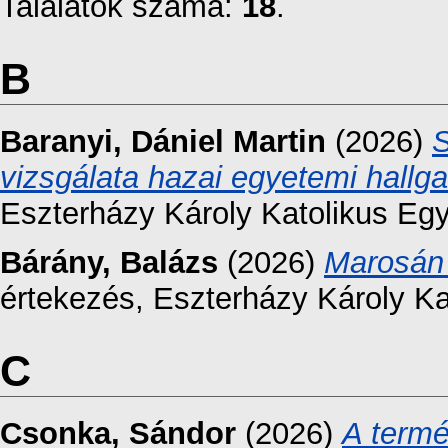
Találatok száma:
18
.
B
Baranyi, Dániel Martin
(2026)
S
vizsgálata hazai egyetemi hallg
Eszterházy Károly Katolikus Eg
Bárány, Balázs
(2026)
Marosán
értekezés, Eszterházy Károly K
C
Csonka, Sándor
(2026)
A termé