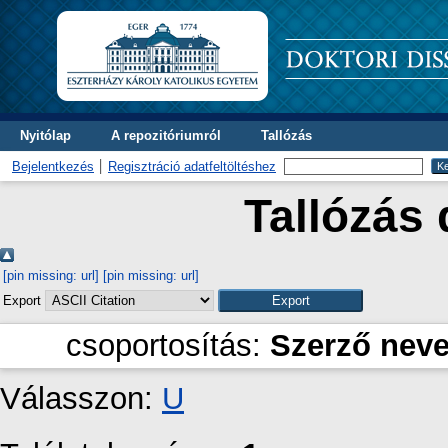
Nyitólap
A repozitóriumról
Tallózás
Bejelentkezés
Regisztráció adatfeltöltéshez
Tallózás 
[pin missing: url]
[pin missing: url]
Export
csoportosítás:
Szerző nev
Válasszon:
U