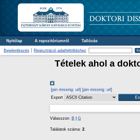
Nyitólap
A repozitóriumról
Tallózás
Bejelentkezés
Regisztráció adatfeltöltéshez
Tételek ahol a dokt
[pin missing: url]
[pin missing: url]
Export
Válasszon:
B
|
G
Találatok száma:
2
.