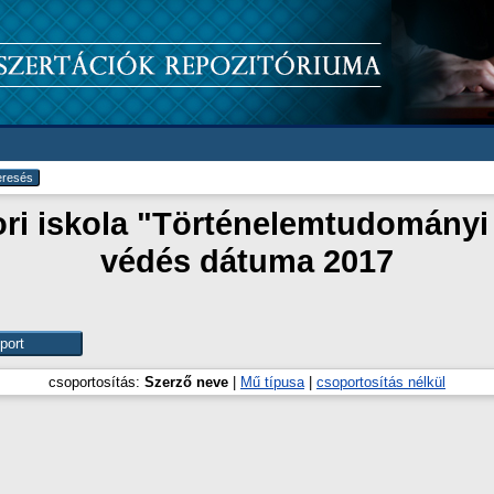
ori iskola "Történelemtudományi 
védés dátuma 2017
csoportosítás:
Szerző neve
|
Mű típusa
|
csoportosítás nélkül