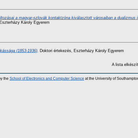
tozásai a magyar-szlovák kontaktzóna kiválasztott városaiban a dualizmus ide
, Eszterházy Károly Egyerem
nkássága (1853-1936)
. Doktori értekezés, Eszterházy Károly Egyerem
A lista elkés
by the
School of Electronics and Computer Science
at the University of Southampto