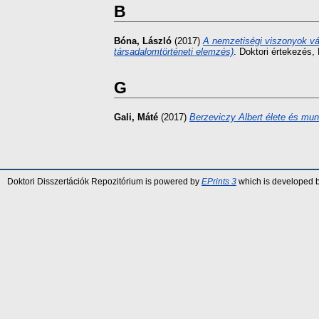
B
Bóna, László
(2017)
A nemzetiségi viszonyok vál
társadalomtörténeti elemzés)
. Doktori értekezés
G
Gali, Máté
(2017)
Berzeviczy Albert élete és mu
Doktori Disszertációk Repozitórium is powered by
EPrints 3
which is developed 