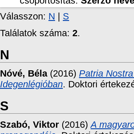
csoportosítás:
Szerző nev
Válasszon:
N
|
S
Találatok száma:
2
.
N
Nóvé, Béla
(2016)
Patria Nostr
Idegenlégióban
. Doktori értekez
S
Szabó, Viktor
(2016)
A magyaro