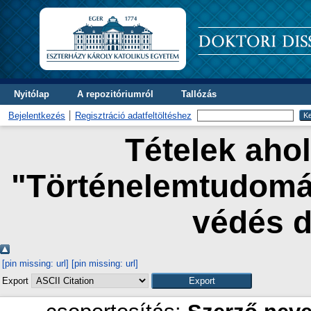
Nyitólap
A repozitóriumról
Tallózás
Bejelentkezés
Regisztráció adatfeltöltéshez
Tételek ahol
"Történelemtudomán
védés 
[pin missing: url]
[pin missing: url]
Export