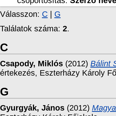
csoportosítás:
Szerző nev
Válasszon:
C
|
G
Találatok száma:
2
.
C
Csapody, Miklós
(2012)
Bálint 
értekezés, Eszterházy Károly Fő
G
Gyurgyák, János
(2012)
Magyar