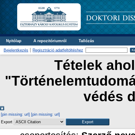
Nyitólap
A repozitóriumról
Tallózás
Bejelentkezés
Regisztráció adatfeltöltéshez
Tételek ahol
"Történelemtudomán
védés 
[pin missing: url]
[pin missing: url]
Export