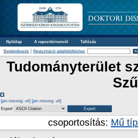
Nyitólap
A repozitóriumról
Tallózás
Bejelentkezés
Regisztráció adatfeltöltéshez
Tudományterület sz
Szű
[pin missing: url]
[pin missing: url]
Export
csoportosítás:
Mű tí