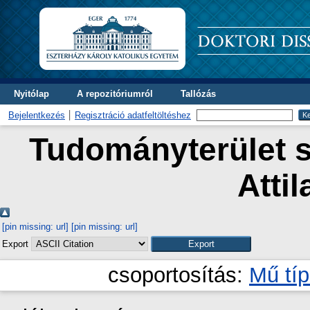
Nyitólap
A repozitóriumról
Tallózás
Bejelentkezés
Regisztráció adatfeltöltéshez
Tudományterület s
Attil
[pin missing: url]
[pin missing: url]
Export
csoportosítás:
Mű tí