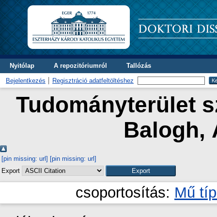
Nyitólap
A repozitóriumról
Tallózás
Bejelentkezés
Regisztráció adatfeltöltéshez
Tudományterület sz
Balogh, 
[pin missing: url]
[pin missing: url]
Export
csoportosítás:
Mű tí