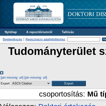
Nyitólap
A repozitóriumról
Tallózás
Bejelentkezés
Regisztráció adatfeltöltéshez
Tudományterület sz
[pin missing: url]
[pin missing: url]
Export
csoportosítás:
Mű t