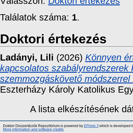
Válasszon:
Doktori értekezés
Találatok száma:
1
.
Doktori értekezés
Ladányi, Lili
(2026)
Könnyen ér
kapcsolatos szabályrendszerek k
szemmozgáskövető módszerrel t
Eszterházy Károly Katolikus Eg
A lista elkészítésének 
Doktori Disszertációk Repozitórium is powered by
EPrints 3
which is developed 
More information and software credits
.