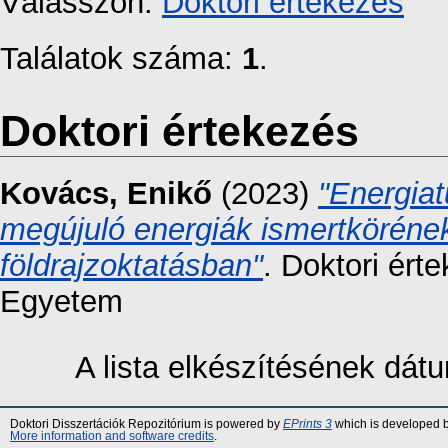
Válasszon:
Doktori értekezés
Találatok száma:
1
.
Doktori értekezés
Kovács, Enikő
(2023)
"Energiat
megújuló energiák ismertkörének
földrajzoktatásban"
. Doktori ért
Egyetem
A lista elkészítésének dá
Doktori Disszertációk Repozitórium is powered by
EPrints 3
which is developed 
More information and software credits
.