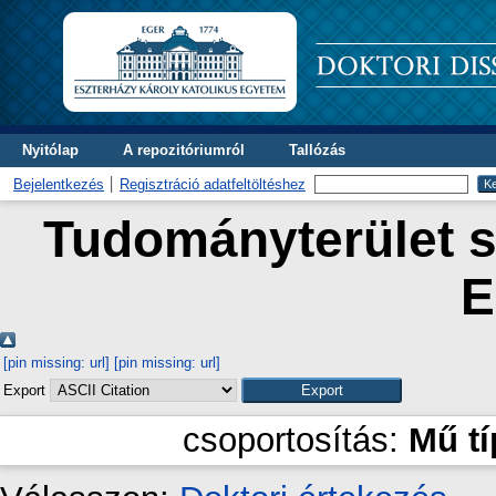
Nyitólap
A repozitóriumról
Tallózás
Bejelentkezés
Regisztráció adatfeltöltéshez
Tudományterület sz
E
[pin missing: url]
[pin missing: url]
Export
csoportosítás:
Mű t