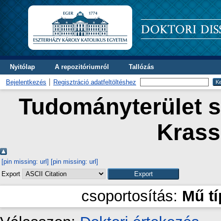
Nyitólap
A repozitóriumról
Tallózás
Bejelentkezés
Regisztráció adatfeltöltéshez
Tudományterület sz
Krass
[pin missing: url]
[pin missing: url]
Export
csoportosítás:
Mű t