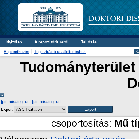
Nyitólap
A repozitóriumról
Tallózás
Bejelentkezés
Regisztráció adatfeltöltéshez
Tudományterület 
D
[pin missing: url]
[pin missing: url]
Export
csoportosítás:
Mű t