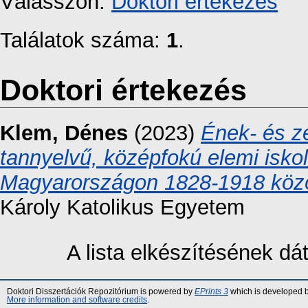
Válasszon:
Doktori értekezés
Találatok száma:
1
.
Doktori értekezés
Klem, Dénes
(2023)
Ének- és z
tannyelvű, középfokú elemi iskol
Magyarországon 1828-1918 közö
Károly Katolikus Egyetem
A lista elkészítésének d
Doktori Disszertációk Repozitórium is powered by
EPrints 3
which is developed 
More information and software credits
.