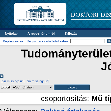
Nyitólap
A repozitóriumról
Tallózás
Bejelentkezés
Regisztráció adatfeltöltéshez
Tudományterület 
J
[pin missing: url]
[pin missing: url]
Export
csoportosítás:
Mű t