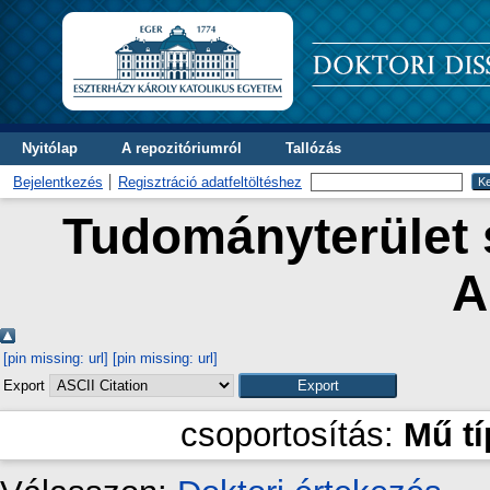
Nyitólap
A repozitóriumról
Tallózás
Bejelentkezés
Regisztráció adatfeltöltéshez
Tudományterület s
A
[pin missing: url]
[pin missing: url]
Export
csoportosítás:
Mű t