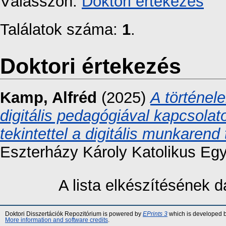
Válasszon:
Doktori értekezés
Találatok száma:
1
.
Doktori értekezés
Kamp, Alfréd
(2025)
A történele
digitális pedagógiával kapcsolat
tekintettel a digitális munkarend
Eszterházy Károly Katolikus Eg
A lista elkészítésének
Doktori Disszertációk Repozitórium is powered by
EPrints 3
which is developed 
More information and software credits
.