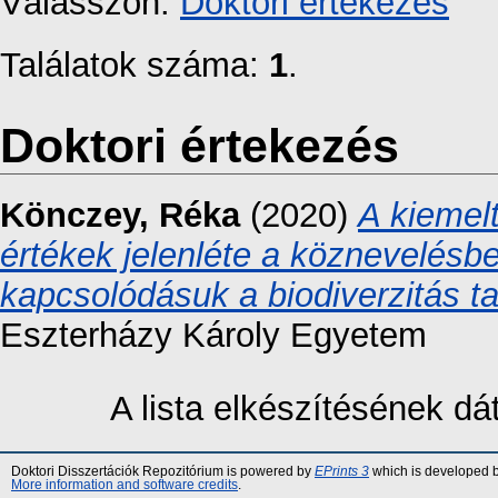
Válasszon:
Doktori értekezés
Találatok száma:
1
.
Doktori értekezés
Könczey, Réka
(2020)
A kiemelt
értékek jelenléte a köznevelésbe
kapcsolódásuk a biodiverzitás t
Eszterházy Károly Egyetem
A lista elkészítésének d
Doktori Disszertációk Repozitórium is powered by
EPrints 3
which is developed 
More information and software credits
.