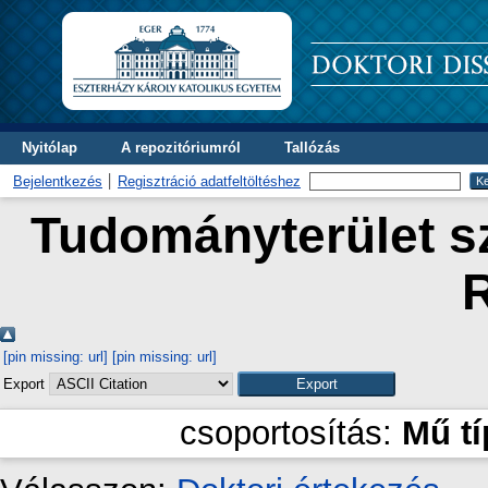
Nyitólap
A repozitóriumról
Tallózás
Bejelentkezés
Regisztráció adatfeltöltéshez
Tudományterület sz
[pin missing: url]
[pin missing: url]
Export
csoportosítás:
Mű t