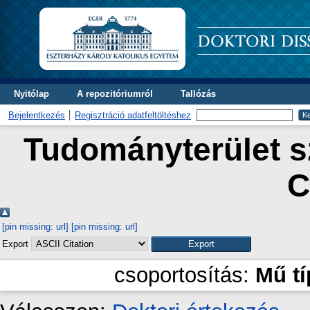
Nyitólap
A repozitóriumról
Tallózás
Bejelentkezés
Regisztráció adatfeltöltéshez
Tudományterület sz
C
[pin missing: url]
[pin missing: url]
Export
csoportosítás:
Mű t