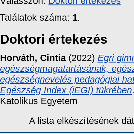
Válasszon:
Doktori értekezés
Találatok száma:
1
.
Doktori értekezés
Horváth, Cintia
(2022)
Egri gim
egészségmagatartásának, egész
egészségnevelés pedagógiai hat
Egészség Index (iEGI) tükrében
Katolikus Egyetem
A lista elkészítésének d