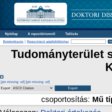
Nyitólap
A repozitóriumról
Tallózás
Bejelentkezés
Regisztráció adatfeltöltéshez
Tudományterület s
K
[pin missing: url]
[pin missing: url]
Export
csoportosítás:
Mű t