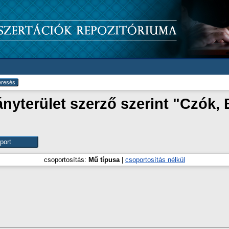
yterület szerző szerint "
Czók, B
csoportosítás:
Mű típusa
|
csoportosítás nélkül