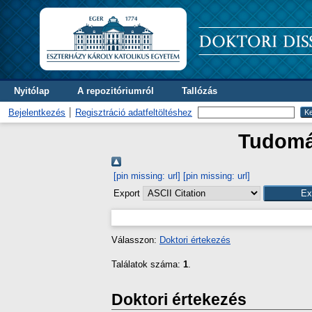
Nyitólap
A repozitóriumról
Tallózás
Bejelentkezés
Regisztráció adatfeltöltéshez
Tudomán
[pin missing: url]
[pin missing: url]
Export
Válasszon:
Doktori értekezés
Találatok száma:
1
.
Doktori értekezés