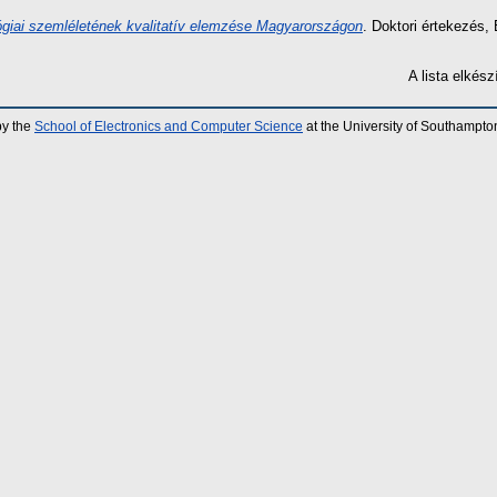
giai szemléletének kvalitatív elemzése Magyarországon
. Doktori értekezés
A lista elké
by the
School of Electronics and Computer Science
at the University of Southampto