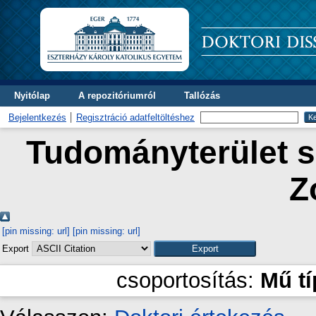
Nyitólap
A repozitóriumról
Tallózás
Bejelentkezés
Regisztráció adatfeltöltéshez
Tudományterület sz
Z
[pin missing: url]
[pin missing: url]
Export
csoportosítás:
Mű t