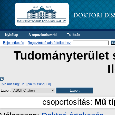
Nyitólap
A repozitóriumról
Tallózás
Bejelentkezés
Regisztráció adatfeltöltéshez
Tudományterület s
I
[pin missing: url]
[pin missing: url]
Export
csoportosítás:
Mű t