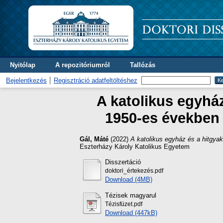
Nyitólap
A repozitóriumról
Tallózás
Bejelentkezés
Regisztráció adatfeltöltéshez
A katolikus egyhá
1950-es években 
Gál, Máté
(2022)
A katolikus egyház és a hitgya
Eszterházy Károly Katolikus Egyetem
Disszertáció
doktori_értekezés.pdf
Download (4MB)
Tézisek magyarul
Tézisfüzet.pdf
Download (447kB)