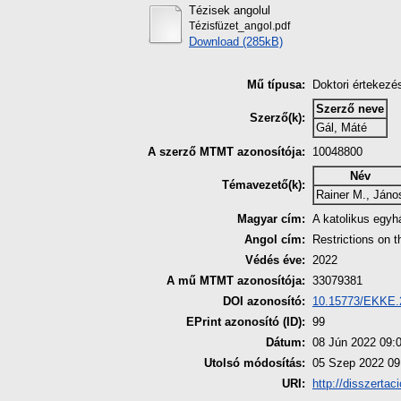
Tézisek angolul
Tézisfüzet_angol.pdf
Download (285kB)
Mű típusa:
Doktori értekezé
Szerző neve
Szerző(k):
Gál, Máté
A szerző MTMT azonosítója:
10048800
Név
Témavezető(k):
Rainer M., Jáno
Magyar cím:
A katolikus egyh
Angol cím:
Restrictions on 
Védés éve:
2022
A mű MTMT azonosítója:
33079381
DOI azonosító:
10.15773/EKKE.
EPrint azonosító (ID):
99
Dátum:
08 Jún 2022 09:
Utolsó módosítás:
05 Szep 2022 09
URI:
http://disszertac