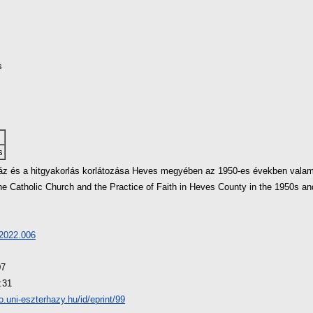
s
s
áz és a hitgyakorlás korlátozása Heves megyében az 1950-es években valami
the Catholic Church and the Practice of Faith in Heves County in the 1950s a
2022.006
07
:31
io.uni-eszterhazy.hu/id/eprint/99