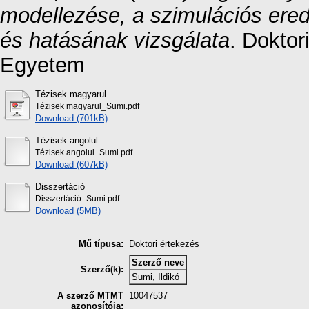
modellezése, a szimulációs ere
és hatásának vizsgálata
. Doktor
Egyetem
Tézisek magyarul
Tézisek magyarul_Sumi.pdf
Download (701kB)
Tézisek angolul
Tézisek angolul_Sumi.pdf
Download (607kB)
Disszertáció
Disszertáció_Sumi.pdf
Download (5MB)
Mű típusa:
Doktori értekezés
Szerző neve
Szerző(k):
Sumi, Ildikó
A szerző MTMT
10047537
azonosítója: