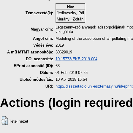
Név
Témavezető(k):
Jedlovszky, Pál
Murányi, Zoltán
Légszennyező anyagok adszorpciójának mode
Magyar cím:
vizsgálata
Angol cím:
Modeling of the adsorption of air polluting ma
Védés éve:
2019
A mű MTMT azonosítója:
30629019
DOI azonosító:
10.15773/EKE.2019.004
EPrint azonosító (ID):
63
Dátum:
01 Feb 2019 07:25
Utolsó módosítás:
10 Ápr 2019 15:54
URI:
http://disszertacio.uni-eszterhazy.hu/id/eprin
Actions (login required
Tétel nézet