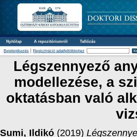
Nyitólap
A repozitóriumról
Tallózás
Bejelentkezés
Regisztráció adatfeltöltéshez
Légszennyező any
modellezése, a s
oktatásban való al
viz
Sumi, Ildikó
(2019)
Légszennye