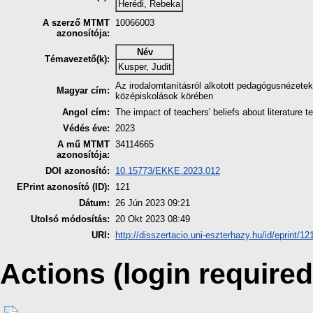
Herédi, Rebeka
A szerző MTMT
10066003
azonosítója:
Név
Témavezető(k):
Kusper, Judit
Az irodalomtanításról alkotott pedagógusnézete
Magyar cím:
középiskolások körében
Angol cím:
The impact of teachers' beliefs about literature
Védés éve:
2023
A mű MTMT
34114665
azonosítója:
DOI azonosító:
10.15773/EKKE.2023.012
EPrint azonosító (ID):
121
Dátum:
26 Jún 2023 09:21
Utolsó módosítás:
20 Okt 2023 08:49
URI:
http://disszertacio.uni-eszterhazy.hu/id/eprint/12
Actions (login required