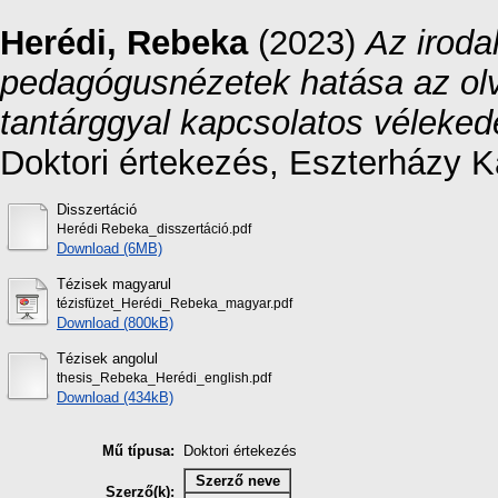
Herédi, Rebeka
(2023)
Az iroda
pedagógusnézetek hatása az olv
tantárggyal kapcsolatos véleke
Doktori értekezés, Eszterházy K
Disszertáció
Herédi Rebeka_disszertáció.pdf
Download (6MB)
Tézisek magyarul
tézisfüzet_Herédi_Rebeka_magyar.pdf
Download (800kB)
Tézisek angolul
thesis_Rebeka_Herédi_english.pdf
Download (434kB)
Mű típusa:
Doktori értekezés
Szerző neve
Szerző(k):