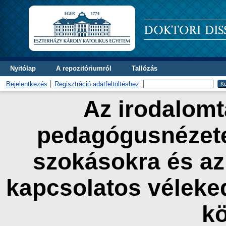
Nyitólap
A repozitóriumról
Tallózás
Bejelentkezés
Regisztráció adatfeltöltéshez
Az irodalomta
pedagógusnézete
szokásokra és az
kapcsolatos véleke
k