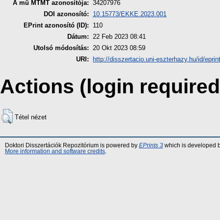
A mű MTMT azonosítója:
34207976
DOI azonosító:
10.15773/EKKE.2023.001
EPrint azonosító (ID):
110
Dátum:
22 Feb 2023 08:41
Utolsó módosítás:
20 Okt 2023 08:59
URI:
http://disszertacio.uni-eszterhazy.hu/id/eprin
Actions (login required
Tétel nézet
Doktori Disszertációk Repozitórium is powered by
EPrints 3
which is developed 
More information and software credits
.