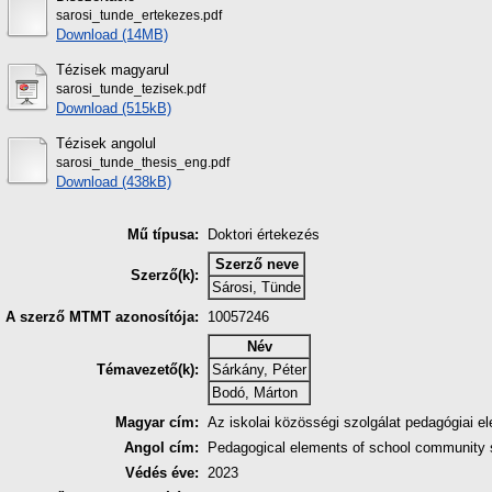
sarosi_tunde_ertekezes.pdf
Download (14MB)
Tézisek magyarul
sarosi_tunde_tezisek.pdf
Download (515kB)
Tézisek angolul
sarosi_tunde_thesis_eng.pdf
Download (438kB)
Mű típusa:
Doktori értekezés
Szerző neve
Szerző(k):
Sárosi, Tünde
A szerző MTMT azonosítója:
10057246
Név
Témavezető(k):
Sárkány, Péter
Bodó, Márton
Magyar cím:
Az iskolai közösségi szolgálat pedagógiai 
Angol cím:
Pedagogical elements of school community se
Védés éve:
2023